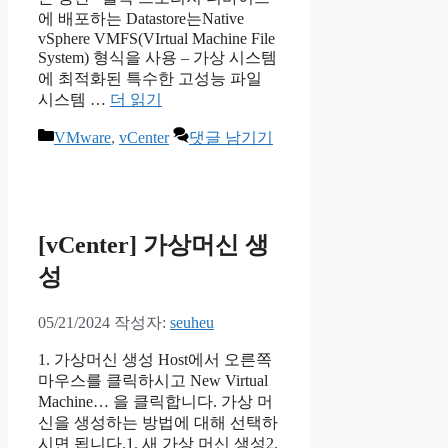
에 배포하는 Datastore는Native
vSphere VMFS(VIrtual Machine File
System) 형식을 사용 – 가상 시스템
에 최적화된 특수한 고성능 파일
시스템 …
더 읽기
카
VMware
,
vCenter
댓글 남기기
테
고
리
[vCenter] 가상머신 생
성
05/21/2024
작성자:
seuheu
1. 가상머신 생성 Host에서 오른쪽
마우스를 클릭하시고 New Virtual
Machine… 을 클릭합니다. 가상 머
신을 생성하는 방법에 대해 선택하
시면 됩니다.1. 새 가상 머신 생성2.