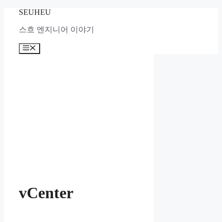
컨
SEUHEU
텐
스흐 엔지니어 이야기
츠
로
메
건
뉴
너
뛰
기
vCenter