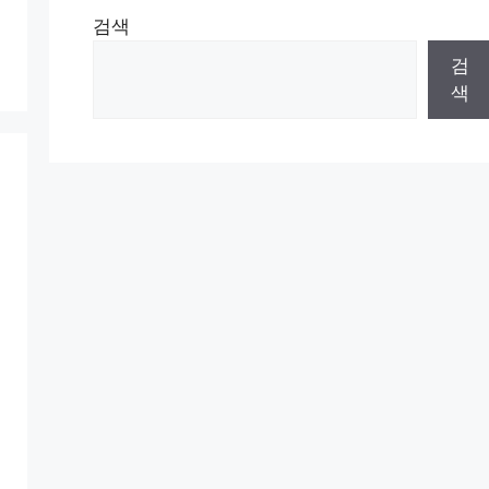
검색
검
색