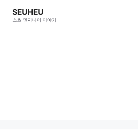
컨
SEUHEU
텐
츠
스흐 엔지니어 이야기
로
건
너
뛰
기