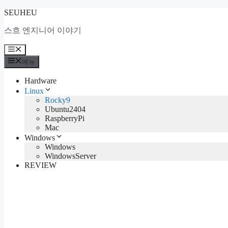
컨
SEUHEU
텐
스흐 엔지니어 이야기
츠
로
메
건
뉴
메뉴
너
뛰
Hardware
기
Linux
Rocky9
Ubuntu2404
RaspberryPi
Mac
Windows
Windows
WindowsServer
REVIEW