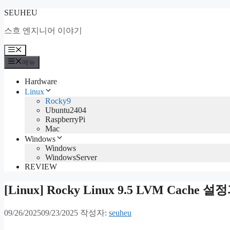
컨
SEUHEU
텐
스흐 엔지니어 이야기
츠
로
메
건
뉴
메뉴
너
뛰
Hardware
기
Linux
Rocky9
Ubuntu2404
RaspberryPi
Mac
Windows
Windows
WindowsServer
REVIEW
[Linux] Rocky Linux 9.5 LVM Cach
09/26/2025
09/23/2025
작성자:
seuheu