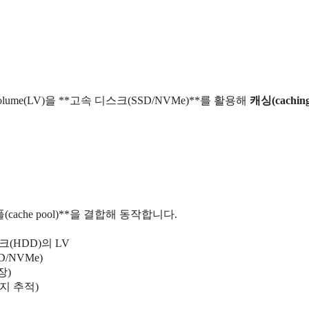
Volume(LV)을 **고속 디스크(SSD/NVMe)**를 활용해
캐싱(caching
풀(cache pool)**을 결합해 동작합니다.
(HDD)의 LV
/NVMe)
장)
는지 추적)