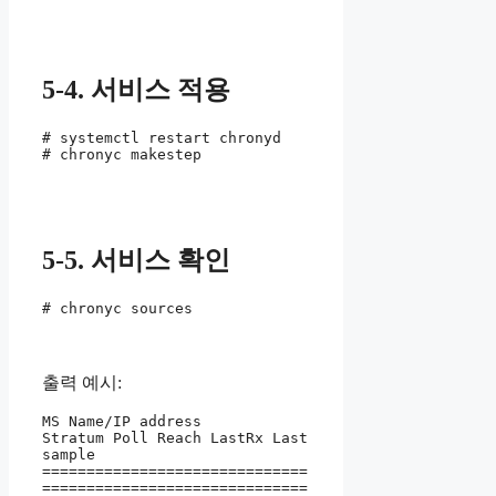
5-4. 서비스 적용
# systemctl restart chronyd

# chronyc makestep
5-5. 서비스 확인
# chronyc sources
출력 예시:
MS Name/IP address         
Stratum Poll Reach LastRx Last 
sample

==============================
==============================