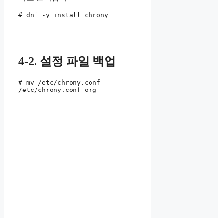
# dnf -y install chrony
4-2. 설정 파일 백업
# mv /etc/chrony.conf 
/etc/chrony.conf_org