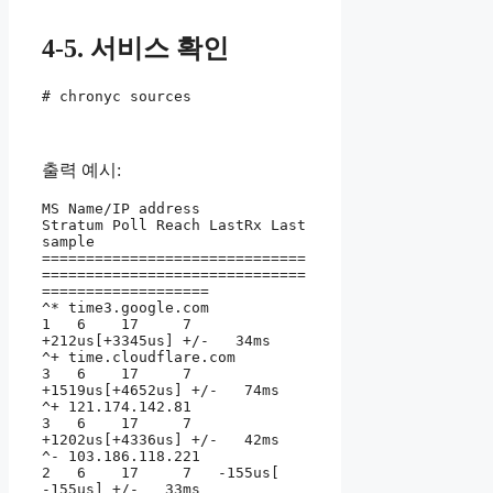
4-5. 서비스 확인
# chronyc sources
출력 예시:
MS Name/IP address         
Stratum Poll Reach LastRx Last 
sample

==============================
==============================
===================

^* time3.google.com              
1   6    17     7   
+212us[+3345us] +/-   34ms

^+ time.cloudflare.com           
3   6    17     7  
+1519us[+4652us] +/-   74ms

^+ 121.174.142.81                
3   6    17     7  
+1202us[+4336us] +/-   42ms

^- 103.186.118.221               
2   6    17     7   -155us[ 