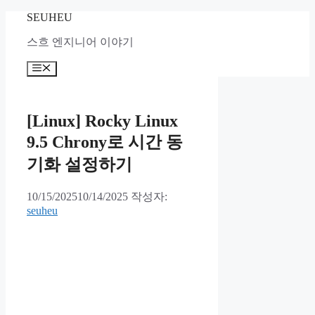
컨
SEUHEU
텐
스흐 엔지니어 이야기
츠
로
메
건
뉴
너
뛰
[Linux] Rocky Linux
기
9.5 Chrony로 시간 동
기화 설정하기
10/15/2025
10/14/2025
작성자:
seuheu