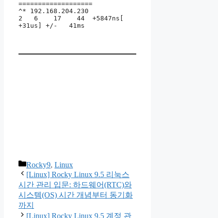
===================

^* 192.168.204.230               
2   6    17    44  +5847ns[  
+31us] +/-   41ms
카
Rocky9
,
Linux
테
[Linux] Rocky Linux 9.5 리눅스
고
시간 관리 입문: 하드웨어(RTC)와
리
시스템(OS) 시간 개념부터 동기화
까지
[Linux] Rocky Linux 9.5 계정 관