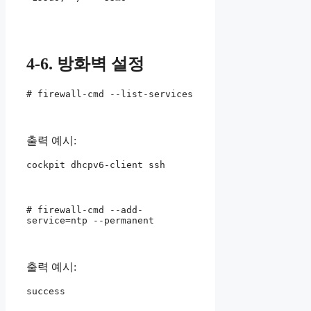
4-6. 방화벽 설정
# firewall-cmd --list-services
출력 예시:
cockpit dhcpv6-client ssh
# firewall-cmd --add-
service=ntp --permanent
출력 예시:
success